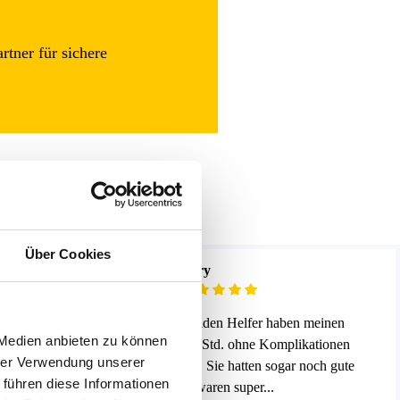
tner für sichere
Über Cookies
Lory
Top! Die beiden Helfer haben meinen
inen Umzug mit
 Medien anbieten zu können
Umzug in 3 Std. ohne Komplikationen
hervorragend.
hrer Verwendung unserer
abgewickelt. Sie hatten sogar noch gute
kt und
 führen diese Informationen
Laune und waren super...