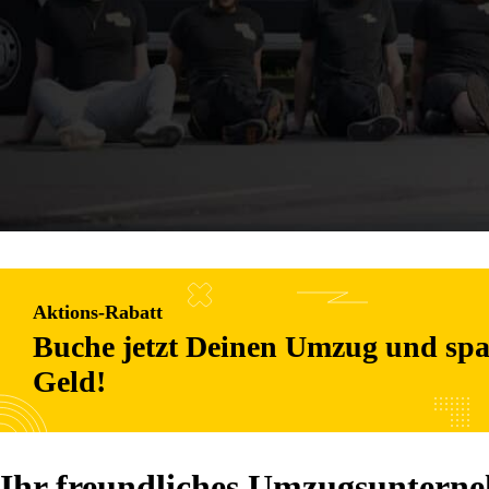
Aktions-Rabatt
Buche jetzt Deinen Umzug und spa
Geld!
Ihr freundliches Umzugsuntern