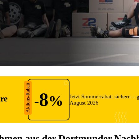
Aktions-Rabatt
8
-
%
Jetzt Sommerrabatt sichern – g
re
August 2026
ehmen aus der Dortmunder Nachb