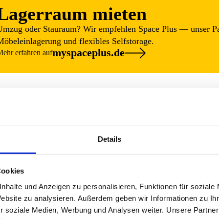
Lagerraum mieten
Umzug oder Stauraum? Wir empfehlen Space Plus — unser Par
Möbeleinlagerung und flexibles Selfstorage.
myspaceplus.de
ehr erfahren auf
Wir freuen uns auch über Ihr Feedback bei Google!
Details
sanne Zebandt
Kerstin P.
Cookies
.Gestern wahr Möbel Taxi
Ich hatte letzten Samstag me
nhalte und Anzeigen zu personalisieren, Funktionen für soziale
aben innerhalb 2 1/2 std mein
Möbel Taxi Star. Es war ganz 
Website zu analysieren. Außerdem geben wir Informationen zu I
t es wurde alles bruchsicher
Alle Möbel wurden gut verpac
r soziale Medien, Werbung und Analysen weiter. Unsere Partner
s ich...
gesichert, so...