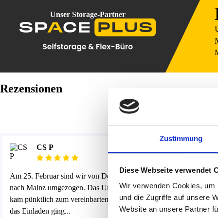
Unser Storage-Partner
M
Rezensionen
Zustimmung
CS P
Su
Diese Webseite verwendet 
Am 25. Februar sind wir von Dortmund
Guten Morgen
Wir verwenden Cookies, um I
nach Mainz umgezogen. Das Umzugsteam
bei mir und h
und die Zugriffe auf unsere 
kam pünktlich zum vereinbarten Termin und
Umzug gemach
Website an unsere Partner fü
das Einladen ging...
eingepackt wa