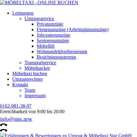
Leistungen
Umzugsservice
Privatumzüge
Firmenumzüge (Arbeitsplatzumzüge)
Jobcenterumzüge
Seniorenumzüge
Möbellift
Wohnumfeldverbesserung
Besichtigungstermin
Transportservice
Möbelpacker
Möbeltaxi buchen
Umzugsrechner
Kontakt
Team
Impressum
0162-981-38-97
Erreichbarkeit von 9:00 bis 20:00
info@mts.nrw